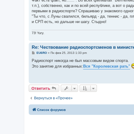
Факт есть факт, но....... . Во всех филиалах "Белтеле
б
т.п.), собственно, как и по всей республике, а вот о 
щ
е
первыми в радиоспорте? Спрашиваю у знакомого одного 
н
"Ты что, с Луны свалился, бильярд - да, теннис - да, 
и
е
и СРП есть, но дальше ни шагу. Стыдно!
73! Yury.
Re: Чествование радиоспортсменов в минист
С
EU6RO
»
Пн фев 25, 2013 1:33 pm
о
о
Радиоспорт никогда не был массовым видом спорта.
б
Это занятие для избранных:
Вся "Королевская рать"
щ
е
н
и
е
Ответить
Вернуться в «Прочее»
Список форумов