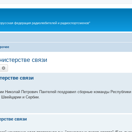
орусская федерация радиолюбителей и радиоспортсменов"
рочее
нистерстве связи
оиск
Расширенный поиск
терстве связи
ации Николай Петрович Пантелей поздравил сборные команды Республики
 Швейцарии и Сербии.
ерстве связи