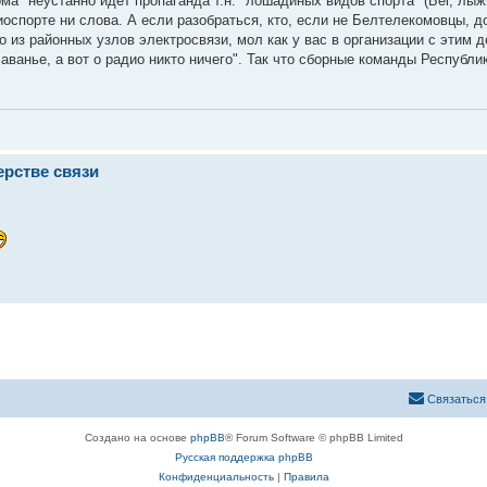
кома" неустанно идет пропаганда т.н. "лошадиных видов спорта" (Бег, лыж
радиоспорте ни слова. А если разобраться, кто, если не Белтелекомовцы, 
из районных узлов электросвязи, мол как у вас в организации с этим д
плаванье, а вот о радио никто ничего". Так что сборные команды Республ
ерстве связи
Связаться
Создано на основе
phpBB
® Forum Software © phpBB Limited
Русская поддержка phpBB
Конфиденциальность
|
Правила