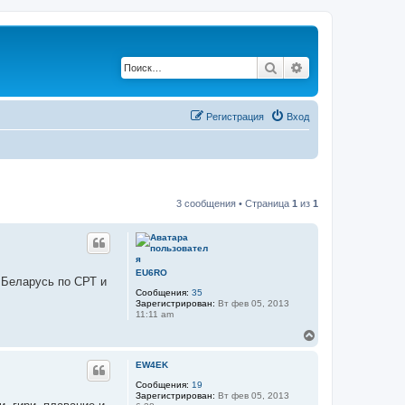
Поиск
Расширенный по
Регистрация
Вход
3 сообщения • Страница
1
из
1
EU6RO
 Беларусь по СРТ и
Сообщения:
35
Зарегистрирован:
Вт фев 05, 2013
11:11 am
В
е
р
EW4EK
н
у
Сообщения:
19
Зарегистрирован:
Вт фев 05, 2013
т