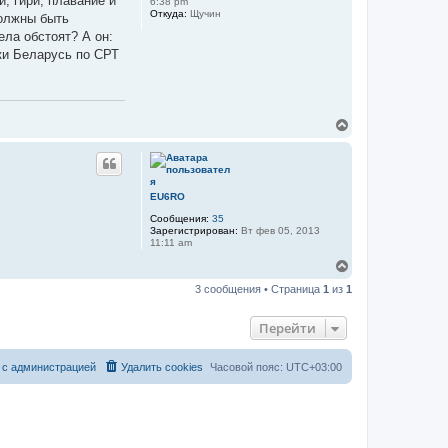
и, гири, плавание и
6:38 pm
ь
Откуда:
Щучин
должны быть
с
я
ела обстоят? А он:
к
ики Беларусь по СРТ
н
а
ч
а
л
В
у
е
р
н
у
т
EU6RO
ь
Сообщения:
35
с
Зарегистрирован:
Вт фев 05, 2013
я
11:11 am
к
н
В
а
е
3 сообщения • Страница
1
из
1
ч
р
а
н
л
у
Перейти
у
т
ь
с
 с администрацией
Удалить cookies
Часовой пояс:
UTC+03:00
я
к
н
а
ч
а