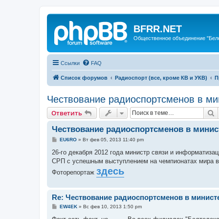
BFRR.NET
Общественное объединение "Бел
Ссылки
FAQ
Список форумов
Радиоспорт (все, кроме КВ и УКВ)
П
Чествование радиоспортсменов в ми
П
Ответить
Чествование радиоспортсменов в минис
С
EU6RO
»
Вт фев 05, 2013 11:40 pm
о
о
26-го декабря 2012 года министр связи и информатиз
б
СРП с успешным выступлением на чемпионатах мира в
щ
е
здесь
Фоторепортаж
н
и
е
Re: Чествование радиоспортсменов в минист
С
EW4EK
»
Вс фев 10, 2013 1:50 pm
о
о