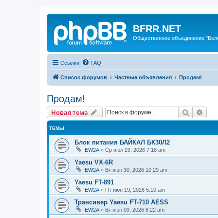
BFRR.NET
Общественное объединение "Бел
Ссылки
FAQ
Список форумов
Частные объявления
Продам!
Продам!
Поиск
Рас
Новая тема
ТЕМЫ
Блок питания БАЙКАЛ БК30Л2
EW2A
»
Ср июл 29, 2026 7:18 am
Yaesu VX-6R
EW2A
»
Вт июн 30, 2026 10:29 am
Yaesu FT-891
EW2A
»
Пт июн 19, 2026 5:10 am
Трансивер Yaesu FT-710 AESS
EW2A
»
Вт июн 09, 2026 8:22 am