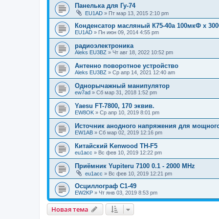
Панелька для Гу-74
EU1AD
»
Пт мар 13, 2015 2:10 pm
Конденсатор масляный К75-40а 100мкФ x 30
EU1AD
»
Пн июн 09, 2014 4:55 pm
радиоэлектроника
Aleks EU3BZ
»
Чт авг 18, 2022 10:52 pm
Антенно поворотное устройство
Aleks EU3BZ
»
Ср апр 14, 2021 12:40 am
Однорычажный манипулятор
ew7ad
»
Сб мар 31, 2018 1:52 pm
Yaesu FT-7800, 170 эквив.
EW8OK
»
Ср апр 10, 2019 8:01 pm
Источник анодного напряжения для мощног
EW1AB
»
Сб мар 02, 2019 12:16 pm
Китайский Kenwood TH-F5
eu1acc
»
Вс фев 10, 2019 12:22 pm
Приёмник Yupiteru 7100 0.1 - 2000 MHz
eu1acc
»
Вс фев 10, 2019 12:21 pm
Осциллограф С1-49
EW2KP
»
Чт янв 03, 2019 8:53 pm
Новая тема