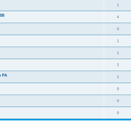
1
00В
4
0
1
1
2
о РА
1
0
0
0