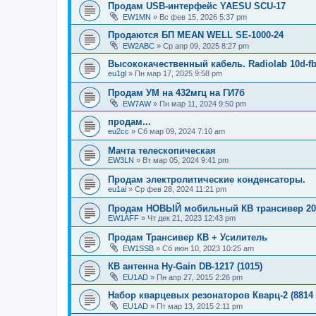
Продам USB-интерфейс YAESU SCU-17
EW1MN
»
Вс фев 15, 2026 5:37 pm
Продаются БП MEAN WELL SE-1000-24
EW2ABC
»
Ср апр 09, 2025 8:27 pm
Высококачественный кабель. Radiolab 10d-fb
eu1gl
»
Пн мар 17, 2025 9:58 pm
Продам УМ на 432мгц на ГИ7б
EW7AW
»
Пн мар 11, 2024 9:50 pm
продам...
eu2cc
»
Сб мар 09, 2024 7:10 am
Мачта телескопическая
EW3LN
»
Вт мар 05, 2024 9:41 pm
Продам электролитические конденсаторы.
eu1ai
»
Ср фев 28, 2024 11:21 pm
Продам НОВЫЙ мобильный КВ трансивер 20в
EW1AFF
»
Чт дек 21, 2023 12:43 pm
Продам Трансивер КВ + Усилитель
EW1SSB
»
Сб июн 10, 2023 10:25 am
КВ антенна Hy-Gain DB-1217 (1015)
EU1AD
»
Пн апр 27, 2015 2:26 pm
Набор кварцевых резонаторов Кварц-2 (8814 
EU1AD
»
Пт мар 13, 2015 2:11 pm