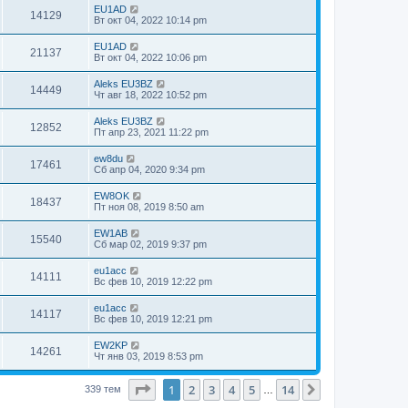
EU1AD
14129
Вт окт 04, 2022 10:14 pm
EU1AD
21137
Вт окт 04, 2022 10:06 pm
Aleks EU3BZ
14449
Чт авг 18, 2022 10:52 pm
Aleks EU3BZ
12852
Пт апр 23, 2021 11:22 pm
ew8du
17461
Сб апр 04, 2020 9:34 pm
EW8OK
18437
Пт ноя 08, 2019 8:50 am
EW1AB
15540
Сб мар 02, 2019 9:37 pm
eu1acc
14111
Вс фев 10, 2019 12:22 pm
eu1acc
14117
Вс фев 10, 2019 12:21 pm
EW2KP
14261
Чт янв 03, 2019 8:53 pm
Страница
1
из
14
1
2
3
4
5
14
След.
339 тем
…