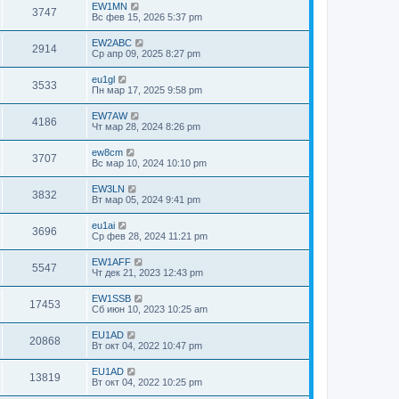
EW1MN
3747
Вс фев 15, 2026 5:37 pm
EW2ABC
2914
Ср апр 09, 2025 8:27 pm
eu1gl
3533
Пн мар 17, 2025 9:58 pm
EW7AW
4186
Чт мар 28, 2024 8:26 pm
ew8cm
3707
Вс мар 10, 2024 10:10 pm
EW3LN
3832
Вт мар 05, 2024 9:41 pm
eu1ai
3696
Ср фев 28, 2024 11:21 pm
EW1AFF
5547
Чт дек 21, 2023 12:43 pm
EW1SSB
17453
Сб июн 10, 2023 10:25 am
EU1AD
20868
Вт окт 04, 2022 10:47 pm
EU1AD
13819
Вт окт 04, 2022 10:25 pm