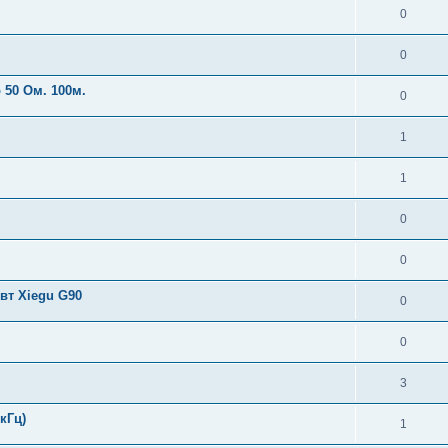
0
0
 50 Ом. 100м.
0
1
1
0
0
т Xiegu G90
0
0
3
кГц)
1