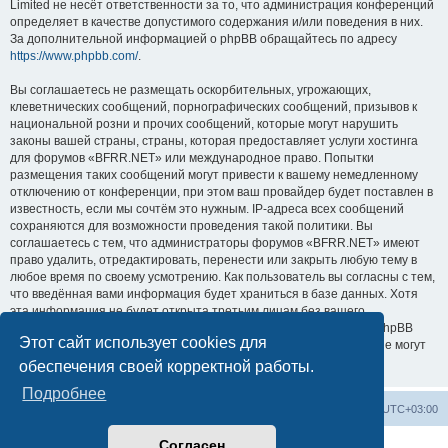
Limited не несёт ответственности за то, что администрация конференций
определяет в качестве допустимого содержания и/или поведения в них.
За дополнительной информацией о phpBB обращайтесь по адресу
https://www.phpbb.com/
.
Вы соглашаетесь не размещать оскорбительных, угрожающих,
клеветнических сообщений, порнографических сообщений, призывов к
национальной розни и прочих сообщений, которые могут нарушить
законы вашей страны, страны, которая предоставляет услуги хостинга
для форумов «BFRR.NET» или международное право. Попытки
размещения таких сообщений могут привести к вашему немедленному
отключению от конференции, при этом ваш провайдер будет поставлен в
известность, если мы сочтём это нужным. IP-адреса всех сообщений
сохраняются для возможности проведения такой политики. Вы
соглашаетесь с тем, что администраторы форумов «BFRR.NET» имеют
право удалить, отредактировать, перенести или закрыть любую тему в
любое время по своему усмотрению. Как пользователь вы согласны с тем,
что введённая вами информация будет храниться в базе данных. Хотя
эта информация не будет открыта третьим лицам без вашего
разрешения, ни администрация конференции «BFRR.NET», ни phpBB
Этот сайт использует cookies для
Limited не может быть ответственна за действия хакеров, которые могут
привести к несанкционированному доступу к ней.
обеспечения своей корректной работы.
Подробнее
Список форумов
Часовой пояс:
UTC+03:00
Согласен
Создано на основе
phpBB
® Forum Software © phpBB Limited