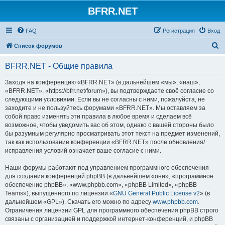
BFRR.NET
FAQ
Регистрация
Вход
П
Список форумов
о
BFRR.NET - Общие правила
и
с
Заходя на конференцию «BFRR.NET» (в дальнейшем «мы», «наш»,
«BFRR.NET», «https://bfrr.net/forum»), вы подтверждаете своё согласие со
к
следующими условиями. Если вы не согласны с ними, пожалуйста, не
заходите и не пользуйтесь форумами «BFRR.NET». Мы оставляем за
собой право изменять эти правила в любое время и сделаем всё
возможное, чтобы уведомить вас об этом, однако с вашей стороны было
бы разумным регулярно просматривать этот текст на предмет изменений,
так как использование конференции «BFRR.NET» после обновления/
исправления условий означает ваше согласие с ними.
Наши форумы работают под управлением программного обеспечения
для создания конференций phpBB (в дальнейшем «они», «программное
обеспечение phpBB», «www.phpbb.com», «phpBB Limited», «phpBB
Teams»), выпущенного по лицензии «
GNU General Public License v2
» (в
дальнейшем «GPL»). Скачать его можно по адресу
www.phpbb.com
.
Ограничения лицензии GPL для программного обеспечения phpBB строго
связаны с организацией и поддержкой интернет-конференций, и phpBB