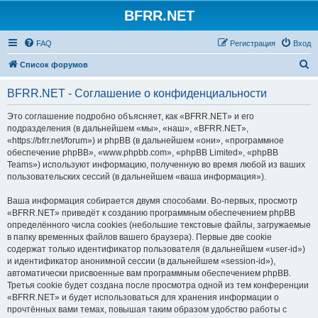
BFRR.NET
FAQ
Регистрация
Вход
П
Список форумов
о
BFRR.NET - Соглашение о конфиденциальности
и
с
Это соглашение подробно объясняет, как «BFRR.NET» и его
подразделения (в дальнейшем «мы», «наш», «BFRR.NET»,
к
«https://bfrr.net/forum») и phpBB (в дальнейшем «они», «программное
обеспечение phpBB», «www.phpbb.com», «phpBB Limited», «phpBB
Teams») используют информацию, полученную во время любой из ваших
пользовательских сессий (в дальнейшем «ваша информация»).
Ваша информация собирается двумя способами. Во-первых, просмотр
«BFRR.NET» приведёт к созданию программным обеспечением phpBB
определённого числа cookies (небольшие текстовые файлы, загружаемые
в папку временных файлов вашего браузера). Первые две cookie
содержат только идентификатор пользователя (в дальнейшем «user-id»)
и идентификатор анонимной сессии (в дальнейшем «session-id»),
автоматически присвоенные вам программным обеспечением phpBB.
Третья cookie будет создана после просмотра одной из тем конференции
«BFRR.NET» и будет использоваться для хранения информации о
прочтённых вами темах, повышая таким образом удобство работы с