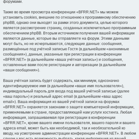
форумами.
Также во время просмотра конференции «BFRR.NET» мы можем
установить cookies, внешние по отношению к программному обеспечению
phpBB, однако они выходят за рамки этого документа, целью которого
является рассмотрение страниц, созданных исключительно программным
обеспечением phpBB. Вторым источником получения вашей информации
являются данные, которые вы отправляете на форум. Этими данными
могут быть, но не исчерпываются, следующие данные: сообщения,
размещённые под учётной записью Гостя (в дальнейшем «анонимные
сообщения»), данные, указанные при регистрации в конференции
«BFRR.NET» (в дальнейшем «ваша учётная запись») и сообщения,
оставленные вами после регистрации и авторизации (в дальнейшем
«ваши сообщения»).
Ваша учётная запись будет содержать, как минимум, однозначно
идентифицируемое имя (в дальнейшем «ваше имя пользователя»),
индивидуальный пароль для входа под вашей учётной записью (далее
«ваш пароль») и реальный адрес email (в дальнейшем «ваш адрес
email»). Ваша информация из вашей учётной записи на форумах
«BFRR.NET» охраняется законами о защите компьютерной информации,
применяемыми в стране, предоставляющей нам услуги хостинга. Любая
информация, запрашиваемая при регистрации в конференции
«BFRR.NET», кроме вашего имени пользователя, вашего пароля и вашего
адреса email, может быть как необходимой, так и необязательной ко
вводу, на усмотрение администрации конференции «BFRR.NET». В любом
случае у вас есть возможность выбрать, какая информация из вашей