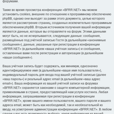
форумами.
Также во время просмотра конференции «BFRR.NET» мы можем
установить cookies, внешние по отношению к программному обеспечению
phpBB, однако они выходят за рамки этого документа, целью которого
является рассмотрение страниц, созданных исключительно программным
обеспечением phpBB. Вторым источником получения вашей информации
являются данные, которые вы отправляете на форум. Этими данными
могут быть, но не исчерпываются, следующие данные: сообщения,
размещённые под учётной записью Гостя (в дальнейшем «анонимные
сообщения»), данные, указанные при регистрации в конференции
«BFRR.NET» (в дальнейшем «ваша учётная запись») и сообщения,
оставленные вами после регистрации и авторизации (в дальнейшем
«ваши сообщения»).
Ваша учётная запись будет содержать, как минимум, однозначно
идентифицируемое имя (в дальнейшем «ваше имя пользователя»),
индивидуальный пароль для входа под вашей учётной записью (далее
«ваш пароль») и реальный адрес email (в дальнейшем «ваш адрес
email»). Ваша информация из вашей учётной записи на форумах
«BFRR.NET» охраняется законами о защите компьютерной информации,
применяемыми в стране, предоставляющей нам услуги хостинга. Любая
информация, запрашиваемая при регистрации в конференции
«BFRR.NET», кроме вашего имени пользователя, вашего пароля и вашего
адреса email, может быть как необходимой, так и необязательной ко
вводу, на усмотрение администрации конференции «BFRR.NET». В любом
случае у вас есть возможность выбрать, какая информация из вашей