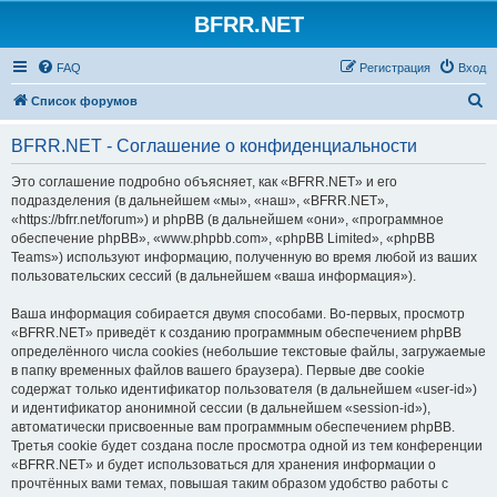
BFRR.NET
FAQ
Регистрация
Вход
П
Список форумов
о
BFRR.NET - Соглашение о конфиденциальности
и
с
Это соглашение подробно объясняет, как «BFRR.NET» и его
подразделения (в дальнейшем «мы», «наш», «BFRR.NET»,
к
«https://bfrr.net/forum») и phpBB (в дальнейшем «они», «программное
обеспечение phpBB», «www.phpbb.com», «phpBB Limited», «phpBB
Teams») используют информацию, полученную во время любой из ваших
пользовательских сессий (в дальнейшем «ваша информация»).
Ваша информация собирается двумя способами. Во-первых, просмотр
«BFRR.NET» приведёт к созданию программным обеспечением phpBB
определённого числа cookies (небольшие текстовые файлы, загружаемые
в папку временных файлов вашего браузера). Первые две cookie
содержат только идентификатор пользователя (в дальнейшем «user-id»)
и идентификатор анонимной сессии (в дальнейшем «session-id»),
автоматически присвоенные вам программным обеспечением phpBB.
Третья cookie будет создана после просмотра одной из тем конференции
«BFRR.NET» и будет использоваться для хранения информации о
прочтённых вами темах, повышая таким образом удобство работы с