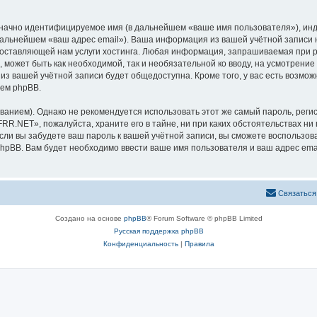
означно идентифицируемое имя (в дальнейшем «ваше имя пользователя»), ин
в дальнейшем «ваш адрес email»). Ваша информация из вашей учётной запис
оставляющей нам услуги хостинга. Любая информация, запрашиваемая при р
l, может быть как необходимой, так и необязательной ко вводу, на усмотре
 из вашей учётной записи будет общедоступна. Кроме того, у вас есть возмож
ем phpBB.
ием). Однако не рекомендуется использовать этот же самый пароль, регист
RR.NET», пожалуйста, храните его в тайне, ни при каких обстоятельствах ни
 если вы забудете ваш пароль к вашей учётной записи, вы сможете воспольз
pBB. Вам будет необходимо ввести ваше имя пользователя и ваш адрес emai
Связаться
Создано на основе
phpBB
® Forum Software © phpBB Limited
Русская поддержка phpBB
Конфиденциальность
|
Правила