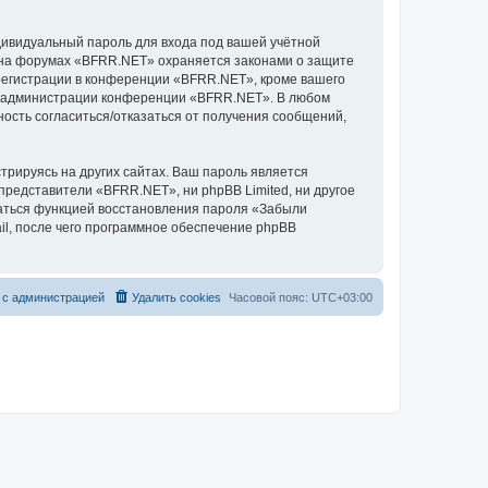
дивидуальный пароль для входа под вашей учётной
и на форумах «BFRR.NET» охраняется законами о защите
егистрации в конференции «BFRR.NET», кроме вашего
ние администрации конференции «BFRR.NET». В любом
ность согласиться/отказаться от получения сообщений,
рируясь на других сайтах. Ваш пароль является
 представители «BFRR.NET», ни phpBB Limited, ни другое
оваться функцией восстановления пароля «Забыли
l, после чего программное обеспечение phpBB
 с администрацией
Удалить cookies
Часовой пояс:
UTC+03:00