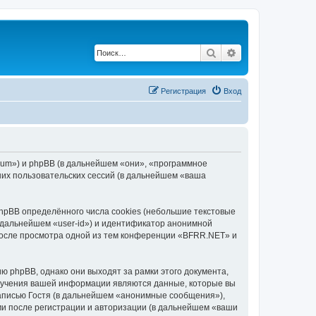
Поиск
Расширенный по
Регистрация
Вход
orum») и phpBB (в дальнейшем «они», «программное
их пользовательских сессий (в дальнейшем «ваша
pBB определённого числа cookies (небольшие текстовые
 дальнейшем «user-id») и идентификатор анонимной
 после просмотра одной из тем конференции «BFRR.NET» и
 phpBB, однако они выходят за рамки этого документа,
лучения вашей информации являются данные, которые вы
аписью Гостя (в дальнейшем «анонимные сообщения»),
и после регистрации и авторизации (в дальнейшем «ваши