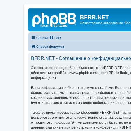
BFRR.NET
Общественное объединение "Бел
Ссылки
FAQ
Список форумов
BFRR.NET - Соглашение о конфиденциально
Это соглашение подробно объясняет, как «BFRR.NET» и его
обеспечение phpBB», «www.phpbb.com», «phpBB Limited»,
информация»).
Ваша информация собирается двумя способами. Во-первы
файлы, загружаемые в папку временных файлов вашего бра
сессии (в дальнейшем «session-id»), автоматически прис
будет использоваться для хранения информации о прочтё
Также во время просмотра конференции «BFRR.NET» мы мож
целью которого является рассмотрение страниц, создан
отправляете на форум. Этими данными могут быть, но не
данные, указанные при регистрации в конференции «BFRR