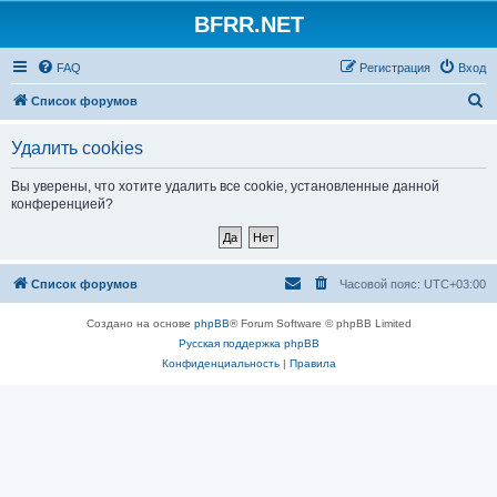
BFRR.NET
FAQ
Регистрация
Вход
П
Список форумов
о
Удалить cookies
и
с
Вы уверены, что хотите удалить все cookie, установленные данной
конференцией?
к
Список форумов
Часовой пояс:
UTC+03:00
Создано на основе
phpBB
® Forum Software © phpBB Limited
Русская поддержка phpBB
Конфиденциальность
|
Правила