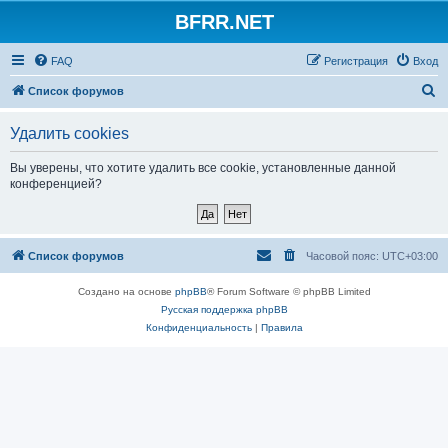
BFRR.NET
FAQ
Регистрация
Вход
П
Список форумов
о
Удалить cookies
и
с
Вы уверены, что хотите удалить все cookie, установленные данной
конференцией?
к
Список форумов
Часовой пояс:
UTC+03:00
Создано на основе
phpBB
® Forum Software © phpBB Limited
Русская поддержка phpBB
Конфиденциальность
|
Правила