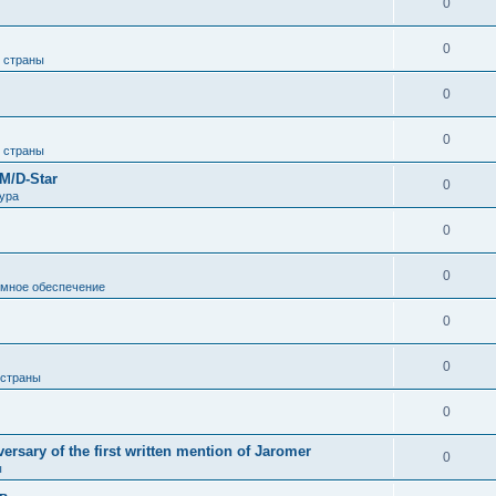
0
0
 страны
0
0
 страны
M/D-Star
0
ура
0
0
мное обеспечение
0
0
 страны
0
ersary of the first written mention of Jaromer
0
ы