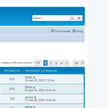
Поиск
Расширенный по
Регистрация
Вход
Страница
1
из
24
1
2
3
4
5
24
След.
Найдено 589 результатов
…
ПРОСМОТРЫ
ПОСЛЕДНЕЕ СООБЩЕНИЕ
EW2A
915
Ср июл 29, 2026 7:18 am
EW2A
553
Вт июн 30, 2026 10:29 am
ew1sw
700
Пт июн 26, 2026 12:06 am
EW2A