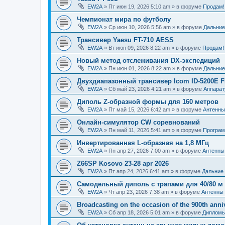
EW2A
»
Пт июн 19, 2026 5:10 am
» в форуме
Продам!
Чемпионат мира по футболу
EW2A
»
Ср июн 10, 2026 5:56 am
» в форуме
Дальние
Трансивер Yaesu FT-710 AESS
EW2A
»
Вт июн 09, 2026 8:22 am
» в форуме
Продам!
Новый метод отслеживания DX-экспедиций
EW2A
»
Пн июн 01, 2026 8:22 am
» в форуме
Дальние
Двухдиапазонный трансивер Icom ID-5200E F
EW2A
»
Сб май 23, 2026 4:21 am
» в форуме
Аппарат
Диполь Z-образной формы для 160 метров
EW2A
»
Пт май 15, 2026 6:42 am
» в форуме
Антенны
Онлайн-симулятор CW соревнований
EW2A
»
Пн май 11, 2026 5:41 am
» в форуме
Програм
Инвертированная L-образная на 1,8 МГц
EW2A
»
Пн апр 27, 2026 7:00 am
» в форуме
Антенны
Z66SP Kosovo 23-28 apr 2026
EW2A
»
Пт апр 24, 2026 6:41 am
» в форуме
Дальние
Самодельный диполь с трапами для 40/80 м
EW2A
»
Чт апр 23, 2026 7:38 am
» в форуме
Антенны
Broadcasting on the occasion of the 900th anniv
EW2A
»
Сб апр 18, 2026 5:01 am
» в форуме
Диплом