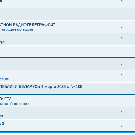
в
0
0
СТНОЙ РАДИОТЕЛЕГРАФИИ"
0
ная радиотелеграфия
0
ура
0
0
0
вания
ЛИКИ БЕЛАРУСЬ 4 марта 2026 г. № 108
0
: FT2
0
мное обеспечение
0
м!
-3
0
ы