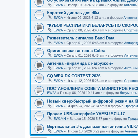
Об установке антенн на крышах жилых домо
EW2A
»
Пт апр 10, 2026 5:08 am
» в форуме
Антенны
Короткий диполь для 40м
EW2A
»
Чт апр 09, 2026 6:13 am
» в форуме
Антенны
"КУБОК РЕСПУБЛИКИ БЕЛАРУСЬ ПО СКОРО
EW2A
»
Ср апр 08, 2026 4:48 am
» в форуме
Спортив
Разветвитель сигналов Band Data
EW2A
»
Ср апр 01, 2026 6:46 am
» в форуме
Аппарат
Оригинальная антенна Cobra
EW2A
»
Ср апр 01, 2026 6:43 am
» в форуме
Антенны
Антенна «пирамида с нагрузкой»
EW2A
»
Ср апр 01, 2026 6:40 am
» в форуме
Антенны
CQ WPX DX CONTEST 2026
EW2A
»
Чт мар 12, 2026 5:26 am
» в форуме
Соревно
ПОСТАНОВЛЕНИЕ СОВЕТА МИНИСТРОВ РЕСПУБ
EW2A
»
Пт мар 06, 2026 10:41 am
» в форуме
Документы
Новый сверхбыстрый цифровой режим на КВ
EW2A
»
Вт фев 24, 2026 4:14 am
» в форуме
Програм
Продам USB-интерфейс YAESU SCU-17
EW1MN
»
Вс фев 15, 2026 5:37 pm
» в форуме
Прода
Вертикальная 3-х диапазонная антенна VILKA
EW2A
»
Пт фев 13, 2026 6:22 pm
» в форуме
Антенн