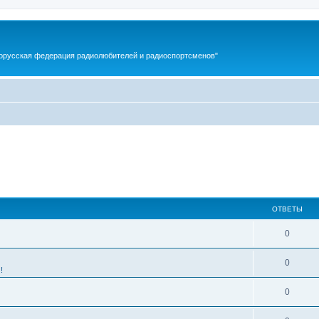
орусская федерация радиолюбителей и радиоспортсменов"
ОТВЕТЫ
0
0
!
0