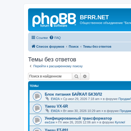
BFRR.NET
Общественное объединение "Бел
Ссылки
FAQ
Список форумов
Поиск
Темы без ответов
Темы без ответов
Перейти к расширенному поиску
Поиск
Расширенный поиск
ТЕМЫ
Блок питания БАЙКАЛ БК30Л2
EW2A
»
Ср июл 29, 2026 7:18 am
» в форуме
Продам!
Yaesu VX-6R
EW2A
»
Вт июн 30, 2026 10:29 am
» в форуме
Продам
Унифицированный трансформатор
ew1sw
»
Пт июн 26, 2026 12:06 am
» в форуме
Куплю!
Yaesu FT-891