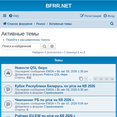
BFRR.NET
FAQ
Регистрация
Вход
П
Список форумов
Поиск
Активные темы
о
Активные темы
и
Перейти к расширенному поиску
с
Поиск
Расширенный поиск
к
Найдено 4 результата • Страница
1
из
1
Темы
Новости QSL бюро
Последнее сообщение
EW2A
«
Вс авг 09, 2026 1:35 pm
Добавлено в форуме
Работа QSL-бюро
Ответы:
532
1
51
52
53
54
…
Кубок Республики Беларусь по р/св на КВ 2026
Последнее сообщение
EW2A
«
Вс авг 09, 2026 6:30 am
Добавлено в форуме
Соревнования
Чемпионат РБ по р/св на КВ 2026 г.
Последнее сообщение
EW2A
«
Пт авг 07, 2026 8:08 am
Добавлено в форуме
Соревнования
Ответы:
5
Рейтинг EU-EW по р/св на КВ 2026 г.