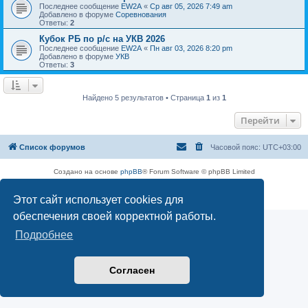
Последнее сообщение
EW2A
«
Ср авг 05, 2026 7:49 am
Добавлено в форуме
Соревнования
Ответы:
2
Кубок РБ по р/с на УКВ 2026
Последнее сообщение
EW2A
«
Пн авг 03, 2026 8:20 pm
Добавлено в форуме
УКВ
Ответы:
3
Найдено 5 результатов • Страница
1
из
1
Перейти
Список форумов
Часовой пояс:
UTC+03:00
Создано на основе
phpBB
® Forum Software © phpBB Limited
Русская поддержка phpBB
Конфиденциальность
|
Правила
Этот сайт использует cookies для
обеспечения своей корректной работы.
Подробнее
Согласен