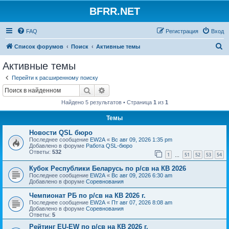
BFRR.NET
FAQ
Регистрация
Вход
П
Список форумов
Поиск
Активные темы
о
Активные темы
и
Перейти к расширенному поиску
с
Поиск
Расширенный поиск
к
Найдено 5 результатов • Страница
1
из
1
Темы
Новости QSL бюро
Последнее сообщение
EW2A
«
Вс авг 09, 2026 1:35 pm
Добавлено в форуме
Работа QSL-бюро
Ответы:
532
1
51
52
53
54
…
Кубок Республики Беларусь по р/св на КВ 2026
Последнее сообщение
EW2A
«
Вс авг 09, 2026 6:30 am
Добавлено в форуме
Соревнования
Чемпионат РБ по р/св на КВ 2026 г.
Последнее сообщение
EW2A
«
Пт авг 07, 2026 8:08 am
Добавлено в форуме
Соревнования
Ответы:
5
Рейтинг EU-EW по р/св на КВ 2026 г.