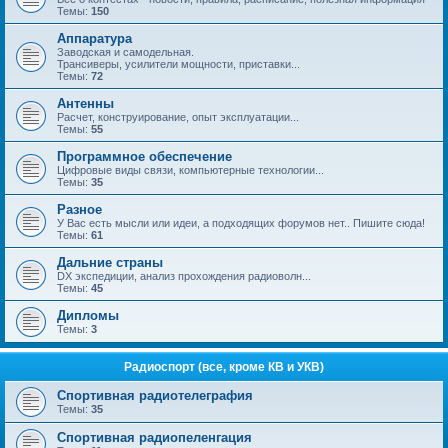
Темы:
150
Аппаратура
Заводская и самодельная.
Трансиверы, усилители мощности, приставки...
Темы:
72
Антенны
Расчет, конструирование, опыт эксплуатации...
Темы:
55
Программное обеспечение
Цифровые виды связи, компьютерные технологии...
Темы:
35
Разное
У Вас есть мысли или идеи, а подходящих форумов нет.. Пишите сюда!
Темы:
61
Дальние страны
DX экспедиции, анализ прохождения радиоволн...
Темы:
45
Дипломы
Темы:
3
Радиоспорт (все, кроме КВ и УКВ)
Спортивная радиотелеграфия
Темы:
35
Спортивная радиопеленгация