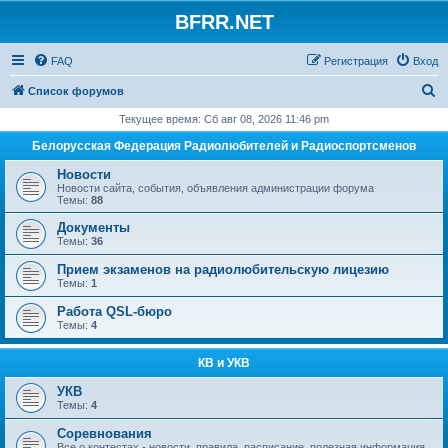
BFRR.NET
FAQ
Регистрация
Вход
П
Список форумов
о
Текущее время: Сб авг 08, 2026 11:46 pm
и
Белорусская Федерация Радиолюбителей и Радиоспортсменов
с
Новости
к
Новости сайта, события, объявления администрации форума
Темы:
88
Документы
Темы:
36
Прием экзаменов на радиолюбительскую лицезию
Темы:
1
Работа QSL-бюро
Темы:
4
КВ и УКВ
УКВ
Темы:
4
Соревнования
Все о контестах - новости, правила, расписание, полезная информация