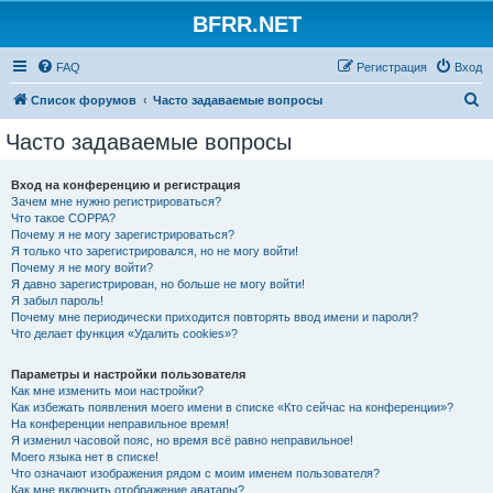
BFRR.NET
FAQ
Регистрация
Вход
П
Список форумов
Часто задаваемые вопросы
о
Часто задаваемые вопросы
и
с
Вход на конференцию и регистрация
Зачем мне нужно регистрироваться?
к
Что такое COPPA?
Почему я не могу зарегистрироваться?
Я только что зарегистрировался, но не могу войти!
Почему я не могу войти?
Я давно зарегистрирован, но больше не могу войти!
Я забыл пароль!
Почему мне периодически приходится повторять ввод имени и пароля?
Что делает функция «Удалить cookies»?
Параметры и настройки пользователя
Как мне изменить мои настройки?
Как избежать появления моего имени в списке «Кто сейчас на конференции»?
На конференции неправильное время!
Я изменил часовой пояс, но время всё равно неправильное!
Моего языка нет в списке!
Что означают изображения рядом с моим именем пользователя?
Как мне включить отображение аватары?