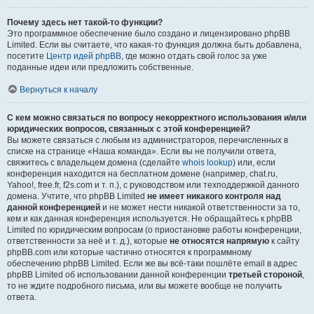
Почему здесь нет такой-то функции?
Это программное обеспечение было создано и лицензировано phpBB
Limited. Если вы считаете, что какая-то функция должна быть добавлена,
посетите
Центр идей phpBB
, где можно отдать свой голос за уже
поданные идеи или предложить собственные.
Вернуться к началу
С кем можно связаться по вопросу некорректного использования и/или
юридических вопросов, связанных с этой конференцией?
Вы можете связаться с любым из администраторов, перечисленных в
списке на странице «Наша команда». Если вы не получили ответа,
свяжитесь с владельцем домена (сделайте
whois lookup
) или, если
конференция находится на бесплатном домене (например, chat.ru,
Yahoo!, free.fr, f2s.com и т. п.), с руководством или техподдержкой данного
домена. Учтите, что phpBB Limited
не имеет никакого контроля над
данной конференцией
и не может нести никакой ответственности за то,
кем и как данная конференция используется. Не обращайтесь к phpBB
Limited по юридическим вопросам (о приостановке работы конференции,
ответственности за неё и т. д.), которые
не относятся напрямую
к сайту
phpBB.com или которые частично относятся к программному
обеспечению phpBB Limited. Если же вы всё-таки пошлёте email в адрес
phpBB Limited об использовании данной конференции
третьей стороной
,
то не ждите подробного письма, или вы можете вообще не получить
ответа.