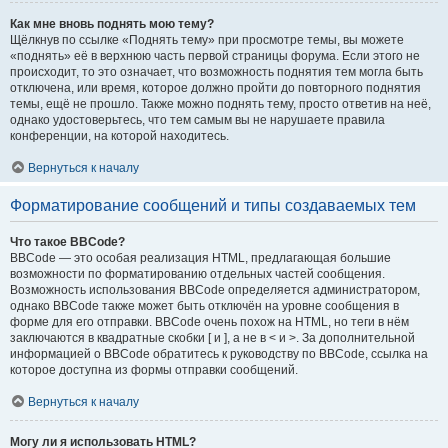
Как мне вновь поднять мою тему?
Щёлкнув по ссылке «Поднять тему» при просмотре темы, вы можете
«поднять» её в верхнюю часть первой страницы форума. Если этого не
происходит, то это означает, что возможность поднятия тем могла быть
отключена, или время, которое должно пройти до повторного поднятия
темы, ещё не прошло. Также можно поднять тему, просто ответив на неё,
однако удостоверьтесь, что тем самым вы не нарушаете правила
конференции, на которой находитесь.
Вернуться к началу
Форматирование сообщений и типы создаваемых тем
Что такое BBCode?
BBCode — это особая реализация HTML, предлагающая большие
возможности по форматированию отдельных частей сообщения.
Возможность использования BBCode определяется администратором,
однако BBCode также может быть отключён на уровне сообщения в
форме для его отправки. BBCode очень похож на HTML, но теги в нём
заключаются в квадратные скобки [ и ], а не в < и >. За дополнительной
информацией о BBCode обратитесь к руководству по BBCode, ссылка на
которое доступна из формы отправки сообщений.
Вернуться к началу
Могу ли я использовать HTML?