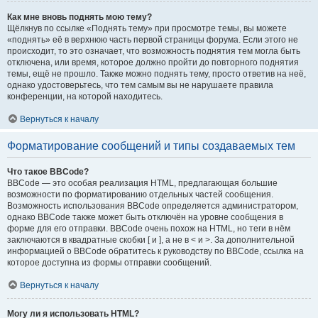
Как мне вновь поднять мою тему?
Щёлкнув по ссылке «Поднять тему» при просмотре темы, вы можете
«поднять» её в верхнюю часть первой страницы форума. Если этого не
происходит, то это означает, что возможность поднятия тем могла быть
отключена, или время, которое должно пройти до повторного поднятия
темы, ещё не прошло. Также можно поднять тему, просто ответив на неё,
однако удостоверьтесь, что тем самым вы не нарушаете правила
конференции, на которой находитесь.
Вернуться к началу
Форматирование сообщений и типы создаваемых тем
Что такое BBCode?
BBCode — это особая реализация HTML, предлагающая большие
возможности по форматированию отдельных частей сообщения.
Возможность использования BBCode определяется администратором,
однако BBCode также может быть отключён на уровне сообщения в
форме для его отправки. BBCode очень похож на HTML, но теги в нём
заключаются в квадратные скобки [ и ], а не в < и >. За дополнительной
информацией о BBCode обратитесь к руководству по BBCode, ссылка на
которое доступна из формы отправки сообщений.
Вернуться к началу
Могу ли я использовать HTML?