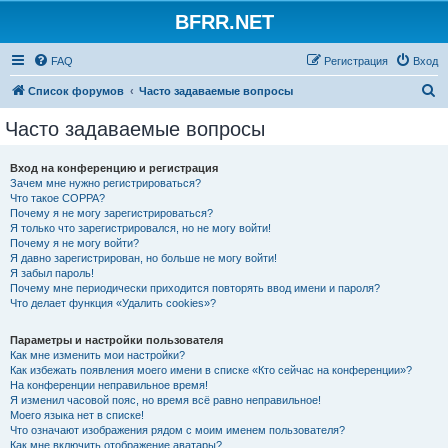
BFRR.NET
FAQ
Регистрация
Вход
П
Список форумов
Часто задаваемые вопросы
о
Часто задаваемые вопросы
и
с
Вход на конференцию и регистрация
Зачем мне нужно регистрироваться?
к
Что такое COPPA?
Почему я не могу зарегистрироваться?
Я только что зарегистрировался, но не могу войти!
Почему я не могу войти?
Я давно зарегистрирован, но больше не могу войти!
Я забыл пароль!
Почему мне периодически приходится повторять ввод имени и пароля?
Что делает функция «Удалить cookies»?
Параметры и настройки пользователя
Как мне изменить мои настройки?
Как избежать появления моего имени в списке «Кто сейчас на конференции»?
На конференции неправильное время!
Я изменил часовой пояс, но время всё равно неправильное!
Моего языка нет в списке!
Что означают изображения рядом с моим именем пользователя?
Как мне включить отображение аватары?