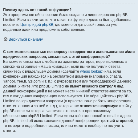
Почему здесь нет такой-то функции?
Это программное обеспечение было создано и лицензировано phpBB
Limited. Если вы считаете, что какая-то функция должна быть добавлена,
посетите
Центр идей phpBB
, где можно отдать свой голос за уже
поданные идеи или предложить собственные.
Вернуться к началу
С кем можно связаться по вопросу некорректного использования и/или
юридических вопросов, связанных с этой конференцией?
Вы можете связаться с любым из администраторов, перечисленных в
списке на странице «Наша команда». Если вы не получили ответа,
свяжитесь с владельцем домена (сделайте
whois lookup
) или, если
конференция находится на бесплатном домене (например, chat.ru,
Yahoo!, free.fr, f2s.com и т. п.), с руководством или техподдержкой данного
домена. Учтите, что phpBB Limited
не имеет никакого контроля над
данной конференцией
и не может нести никакой ответственности за то,
кем и как данная конференция используется. Не обращайтесь к phpBB
Limited по юридическим вопросам (о приостановке работы конференции,
ответственности за неё и т. д.), которые
не относятся напрямую
к сайту
phpBB.com или которые частично относятся к программному
обеспечению phpBB Limited. Если же вы всё-таки пошлёте email в адрес
phpBB Limited об использовании данной конференции
третьей стороной
,
то не ждите подробного письма, или вы можете вообще не получить
ответа.